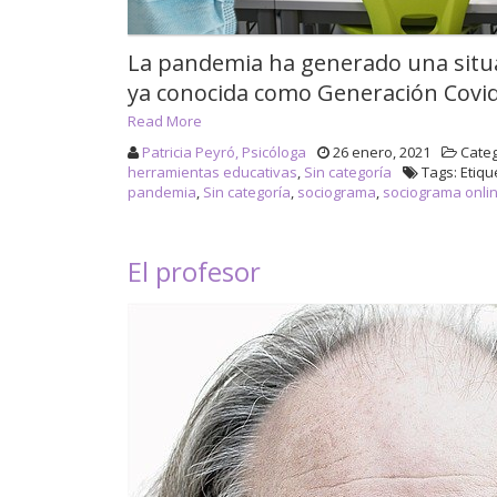
La pandemia ha generado una situa
ya conocida como Generación Covi
Read More
Patricia Peyró, Psicóloga
26 enero, 2021
Categ
herramientas educativas
,
Sin categoría
Tags: Etiqu
pandemia
,
Sin categoría
,
sociograma
,
sociograma onli
El profesor