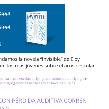
ndamos la novela “Invisible” de Eloy
n los más jóvenes sobre el acoso escolar
ories:
acoso escolar
,
Bullying
,
ciberacoso
,
ciberbullying
,
Sin
os bullying
,
novelas acoso escolar
,
novelas bullying
CON PÉRDIDA AUDITIVA CORREN
YING