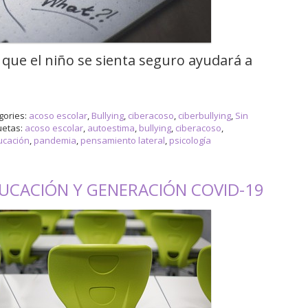
l que el niño se sienta seguro ayudará a
gories:
acoso escolar
,
Bullying
,
ciberacoso
,
ciberbullying
,
Sin
uetas:
acoso escolar
,
autoestima
,
bullying
,
ciberacoso
,
ucación
,
pandemia
,
pensamiento lateral
,
psicología
DUCACIÓN Y GENERACIÓN COVID-19