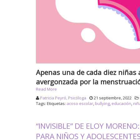
Apenas una de cada diez niñas 
avergonzada por la menstruaci
Read More
Patricia Peyró, Psicóloga
21 septiembre, 2022
Tags: Etiquetas:
acoso escolar
,
bullying
,
educación
,
niñ
“INVISIBLE” DE ELOY MOREN
PARA NIÑOS Y ADOLESCENTE