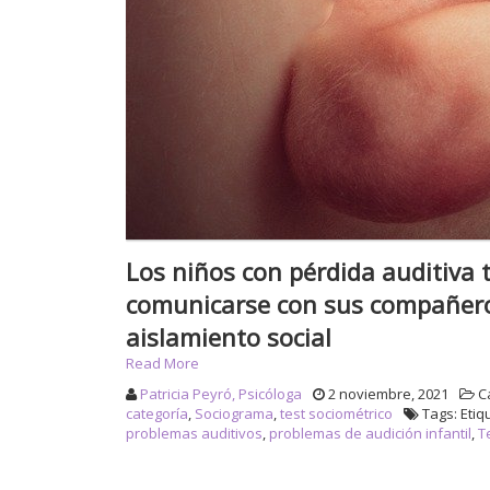
Los niños con pérdida auditiva 
comunicarse con sus compañero
aislamiento social
Read More
Patricia Peyró, Psicóloga
2 noviembre, 2021
Ca
categoría
,
Sociograma
,
test sociométrico
Tags: Etiq
problemas auditivos
,
problemas de audición infantil
,
T