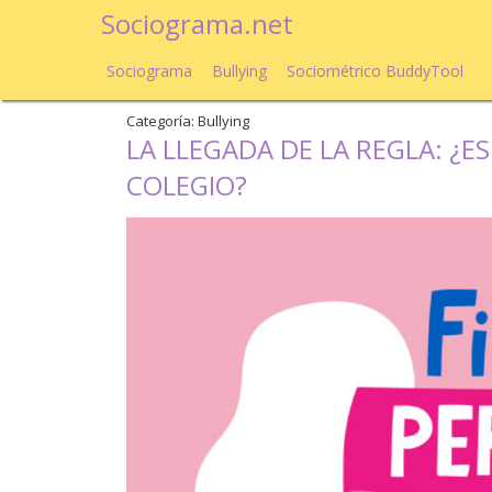
Sociograma.net
Sociograma
Bullying
Sociométrico BuddyTool
Categoría: Bullying
LA LLEGADA DE LA REGLA: ¿E
COLEGIO?