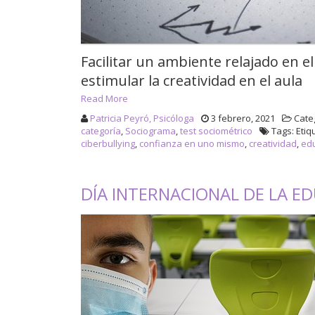
Facilitar un ambiente relajado en e
estimular la creatividad en el aula
Read More
Patricia Peyró, Psicóloga
3 febrero, 2021
Cate
categoría
,
Sociograma
,
test sociométrico
Tags: Etiq
ciberbullying
,
confianza en uno mismo
,
creatividad
,
ed
DÍA INTERNACIONAL DE LA E