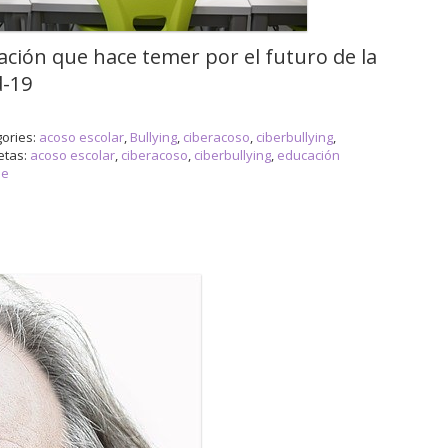
ción que hace temer por el futuro de la
d-19
ories:
acoso escolar
,
Bullying
,
ciberacoso
,
ciberbullying
,
etas:
acoso escolar
,
ciberacoso
,
ciberbullying
,
educación
ne