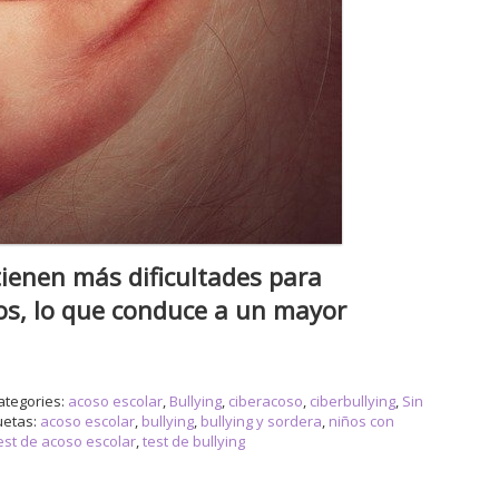
tienen más dificultades para
s, lo que conduce a un mayor
tegories:
acoso escolar
,
Bullying
,
ciberacoso
,
ciberbullying
,
Sin
uetas:
acoso escolar
,
bullying
,
bullying y sordera
,
niños con
est de acoso escolar
,
test de bullying