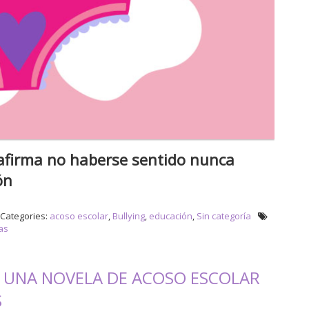
afirma no haberse sentido nunca
ón
Categories:
acoso escolar
,
Bullying
,
educación
,
Sin categoría
as
O: UNA NOVELA DE ACOSO ESCOLAR
S