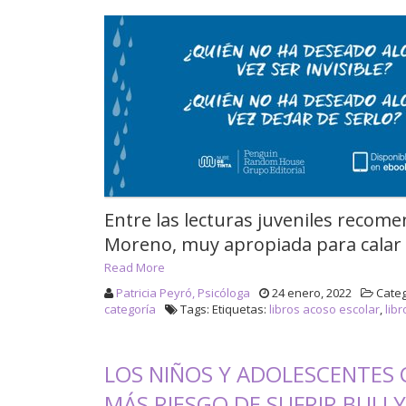
Entre las lecturas juveniles recome
Moreno, muy apropiada para calar e
Read More
Patricia Peyró, Psicóloga
24 enero, 2022
Categ
categoría
Tags: Etiquetas:
libros acoso escolar
,
libr
LOS NIÑOS Y ADOLESCENTES 
MÁS RIESGO DE SUFRIR BULL