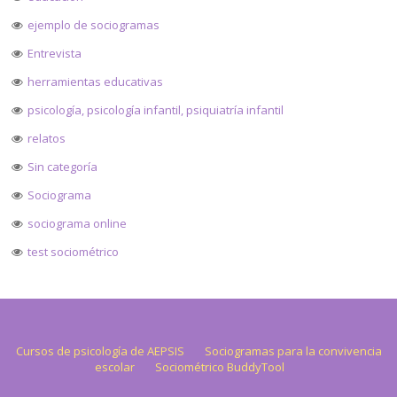
ejemplo de sociogramas
Entrevista
herramientas educativas
psicología, psicología infantil, psiquiatría infantil
relatos
Sin categoría
Sociograma
sociograma online
test sociométrico
Cursos de psicología de AEPSIS
Sociogramas para la convivencia
escolar
Sociométrico BuddyTool