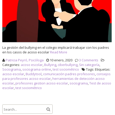
La gestión del bullying en el colegio implicará trabajar con los padres
en los casos de acoso escolar
Read More
Patricia Peyró, Psicóloga
10 enero, 2020
3 Comments
Categories:
acoso escolar
,
Bullying
,
ciberbullying
,
Sin categoría
,
Sociograma
,
sociograma online
,
test sociométrico
Tags: Etiquetas:
acoso escolar
,
Buddytool
,
comunicación padres profesores
,
consejos
para profesores acoso escolar
,
herramientas de detección acoso
escolar
,
profesores gestion acoso escolar
,
sociograma
,
Test de acoso
escolar
,
test sociométrico