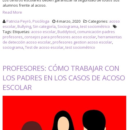
Los centros escolares deben garantizar la seguridad de todos sus
alumnos frente al acoso.
Read More
Patricia Peyró, Psicóloga
4 marzo, 2020
Categories:
acoso
escolar
,
Bullying
,
Sin categoría
,
Sociograma
,
test sociométrico
Tags: Etiquetas:
acoso escolar
,
Buddytool
,
comunicación padres
profesores
,
consejos para profesores acoso escolar
,
herramientas
de detección acoso escolar
,
profesores gestion acoso escolar
,
sociograma
,
Test de acoso escolar
,
test sociométrico
PROFESORES: CÓMO TRABAJAR CON
LOS PADRES EN LOS CASOS DE ACOSO
ESCOLAR