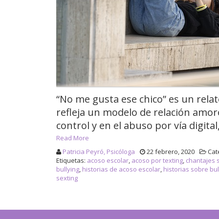
“No me gusta ese chico” es un relat
refleja un modelo de relación amor
control y en el abuso por vía digita
Read More
Patricia Peyró, Psicóloga
22 febrero, 2020
Cat
Etiquetas:
acoso escolar
,
acoso por texting
,
chantajes 
bullying
,
historias de acoso escolar
,
historias sobre bul
sexting