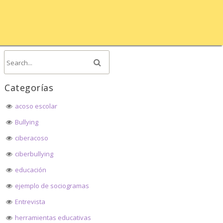
Categorías
acoso escolar
Bullying
ciberacoso
ciberbullying
educación
ejemplo de sociogramas
Entrevista
herramientas educativas