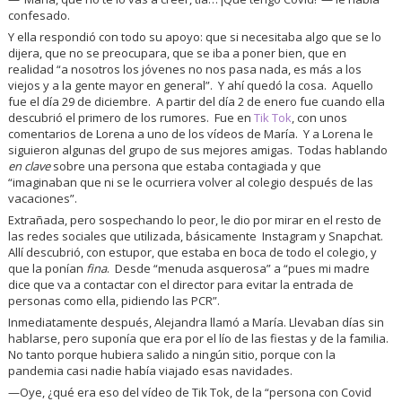
confesado.
Y ella respondió con todo su apoyo: que si necesitaba algo que se lo
dijera, que no se preocupara, que se iba a poner bien, que en
realidad “a nosotros los jóvenes no nos pasa nada, es más a los
viejos y a la gente mayor en general”. Y ahí quedó la cosa. Aquello
fue el día 29 de diciembre. A partir del día 2 de enero fue cuando ella
descubrió el primero de los rumores. Fue en
Tik Tok
, con unos
comentarios de Lorena a uno de los vídeos de María. Y a Lorena le
siguieron algunas del grupo de sus mejores amigas. Todas hablando
en clave
sobre una persona que estaba contagiada y que
“imaginaban que ni se le ocurriera volver al colegio después de las
vacaciones”.
Extrañada, pero sospechando lo peor, le dio por mirar en el resto de
las redes sociales que utilizada, básicamente Instagram y Snapchat.
Allí descubrió, con estupor, que estaba en boca de todo el colegio, y
que la ponían
fina
. Desde “menuda asquerosa” a “pues mi madre
dice que va a contactar con el director para evitar la entrada de
personas como ella, pidiendo las PCR”.
Inmediatamente después, Alejandra llamó a María. Llevaban días sin
hablarse, pero suponía que era por el lío de las fiestas y de la familia.
No tanto porque hubiera salido a ningún sitio, porque con la
pandemia casi nadie había viajado esas navidades.
—Oye, ¿qué era eso del vídeo de Tik Tok, de la “persona con Covid