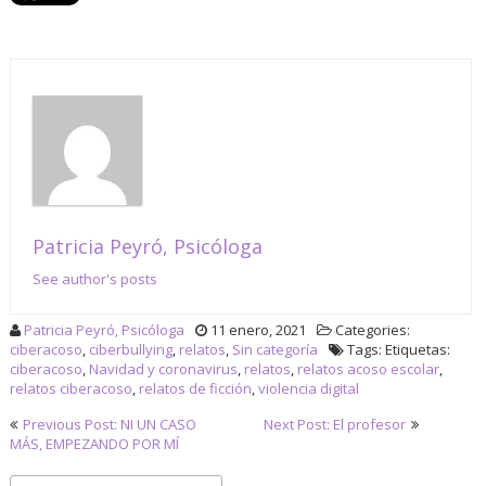
Patricia Peyró, Psicóloga
See author's posts
Patricia Peyró, Psicóloga
11 enero, 2021
Categories:
ciberacoso
,
ciberbullying
,
relatos
,
Sin categoría
Tags: Etiquetas:
ciberacoso
,
Navidad y coronavirus
,
relatos
,
relatos acoso escolar
,
relatos ciberacoso
,
relatos de ficción
,
violencia digital
Navegación
Previous Post: NI UN CASO
Next Post: El profesor
MÁS, EMPEZANDO POR MÍ
de