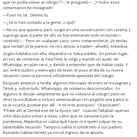
que no podía volver al colegio”?— le preguntó—. ¿Y todos esos
comentarios de Instagram?
—Pues no sé. Dímelo tú.
—¿Se lo has contado a la gente, o qué?
—No es que quisiera, pero surgió en una conversación con Lorena, y
supongo que, a partir de ahí, se fue enterando todo el mundo—
contestó—. Pero en cualquier caso, como comprenderás, ¡lo tenías
que contar! ¡Si te parece, no nos avisas a nadie!—añadió, soberbia.
Según hablaba con ella, Alejandra no daba crédito. En primer lugar,
en vez de contestar al
FaceTime
, le colgó y mandó un audio de
WhatsApp, en plan seco, y dando a entender que
de hablar nada
. Y
así, entre audios y mensajes de texto, le puso al día de su nueva
situación como la persona
oficialmente apestada
del colegio.
Después empezó a recibir algunos mensajes directos en Instagram y
Tiktok y, sobre todo, WhatsApps de números desconocidos. En
algunos le decían simplemente que no volviera al colegio, pero en
otros la insultaban e incluso amenazaban con pegarle una paliza si
se le ocurría asomar por allí. “A mí ni te acerques”. “¡Vacúnate!”.
“Pírate ahí al Zendal ese de la Ayuso, tía!” Cuando faltaban apenas
ocho días para volver a clase, salvo que se cancelara por la
pandemia, Alejandra no sabía qué hacer ni a quién culpar de su
lamentable situación. Tampoco sabía si contárselo a sus padres.
Bastante habían tenido ya con el ingreso de la abuela.