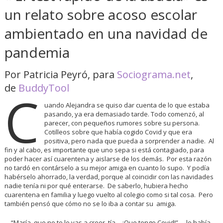
un relato sobre acoso escolar
ambientado en una navidad de
pandemia
Por Patricia Peyró, para
Sociograma.net
,
de
BuddyTool
C
uando Alejandra se quiso dar cuenta de lo que estaba
pasando, ya era demasiado tarde. Todo comenzó, al
parecer, con pequeños rumores sobre su persona.
Cotilleos sobre que había cogido Covid y que era
positiva, pero nada que pueda a sorprender a nadie. Al
fin y al cabo, es importante que uno sepa si está contagiado, para
poder hacer así cuarentena y aislarse de los demás. Por esta razón
no tardó en contárselo a su mejor amiga en cuanto lo supo. Y podía
habérselo ahorrado, la verdad, porque al coincidir con las navidades
nadie tenía ni por qué enterarse. De saberlo, hubiera hecho
cuarentena en familia y luego vuelto al colegio como si tal cosa. Pero
también pensó que cómo no se lo iba a contar su amiga.
—“María, que no te lo vas a creer, tía… ¡Que tengo Covid!”— le había