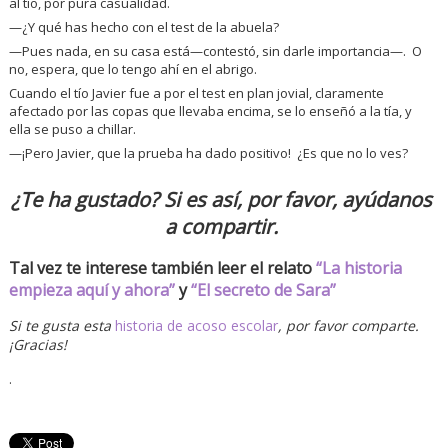
al tío, por pura casualidad.
—¿Y qué has hecho con el test de la abuela?
—Pues nada, en su casa está—contestó, sin darle importancia—. O
no, espera, que lo tengo ahí en el abrigo.
Cuando el tío Javier fue a por el test en plan jovial, claramente
afectado por las copas que llevaba encima, se lo enseñó a la tía, y
ella se puso a chillar.
—¡Pero Javier, que la prueba ha dado positivo! ¿Es que no lo ves?
¿Te ha gustado? Si es así, por favor, ayúdanos
a compartir.
Tal vez te interese también leer el relato
“La historia
empieza aquí y ahora”
y
“El secreto de Sara”
Si te gusta esta
historia de acoso escolar
, por favor comparte.
¡Gracias!
.