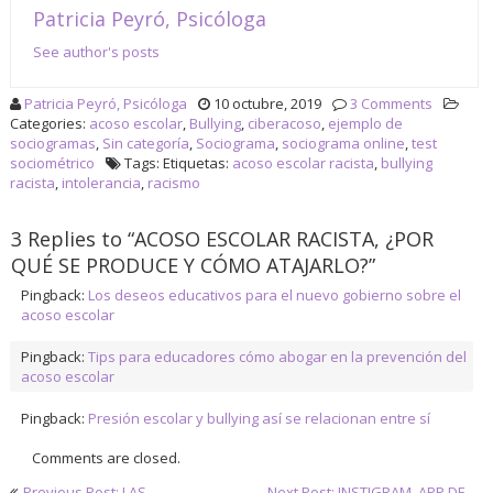
Patricia Peyró, Psicóloga
See author's posts
Patricia Peyró, Psicóloga
10 octubre, 2019
3 Comments
Categories:
acoso escolar
,
Bullying
,
ciberacoso
,
ejemplo de
sociogramas
,
Sin categoría
,
Sociograma
,
sociograma online
,
test
sociométrico
Tags: Etiquetas:
acoso escolar racista
,
bullying
racista
,
intolerancia
,
racismo
3 Replies to “ACOSO ESCOLAR RACISTA, ¿POR
QUÉ SE PRODUCE Y CÓMO ATAJARLO?”
Pingback:
Los deseos educativos para el nuevo gobierno sobre el
acoso escolar
Pingback:
Tips para educadores cómo abogar en la prevención del
acoso escolar
Pingback:
Presión escolar y bullying así se relacionan entre sí
Comments are closed.
Previous Post: LAS
Next Post: INSTIGRAM, APP DE