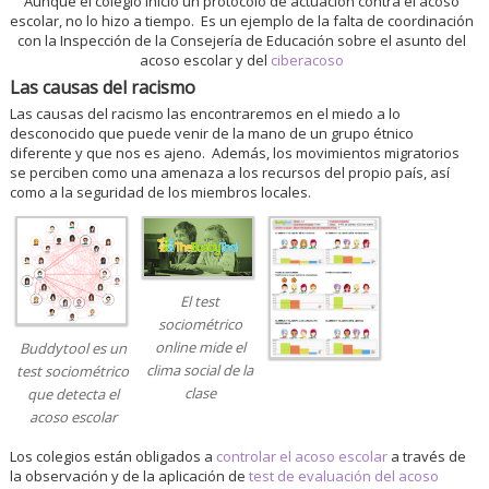
Aunque el colegio inició un protocolo de actuación contra el acoso
escolar, no lo hizo a tiempo. Es un ejemplo de la falta de coordinación
con la Inspección de la Consejería de Educación sobre el asunto del
acoso escolar y del
ciberacoso
Las causas del racismo
Las causas del racismo las encontraremos en el miedo a lo
desconocido que puede venir de la mano de un grupo étnico
diferente y que nos es ajeno. Además, los movimientos migratorios
se perciben como una amenaza a los recursos del propio país, así
como a la seguridad de los miembros locales.
El test
sociométrico
online mide el
Buddytool es un
clima social de la
test sociométrico
clase
que detecta el
acoso escolar
Los colegios están obligados a
controlar el acoso escolar
a través de
la observación y de la aplicación de
test de evaluación del acoso