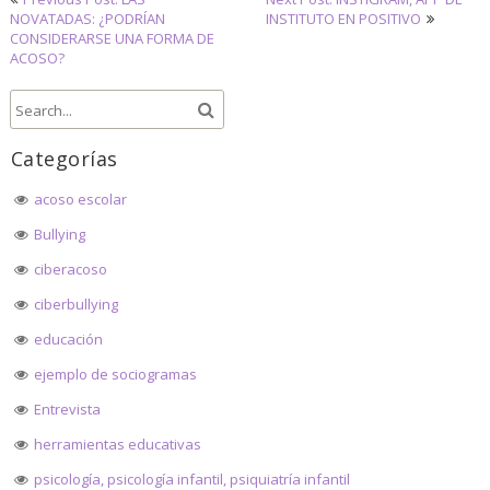
Navegación
NOVATADAS: ¿PODRÍAN
INSTITUTO EN POSITIVO
de
CONSIDERARSE UNA FORMA DE
ACOSO?
entradas
Categorías
acoso escolar
Bullying
ciberacoso
ciberbullying
educación
ejemplo de sociogramas
Entrevista
herramientas educativas
psicología, psicología infantil, psiquiatría infantil